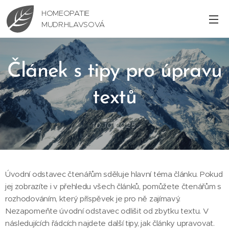
HOMEOPATIE
MUDR.HLAVSOVÁ
Článek s tipy pro úpravu
textů
10.10.2025
Úvodní odstavec čtenářům sděluje hlavní téma článku. Pokud
jej zobrazíte i v přehledu všech článků, pomůžete čtenářům s
rozhodováním, který příspěvek je pro ně zajímavý.
Nezapomeňte úvodní odstavec odlišit od zbytku textu. V
následujících řádcích najdete další tipy, jak články upravovat.