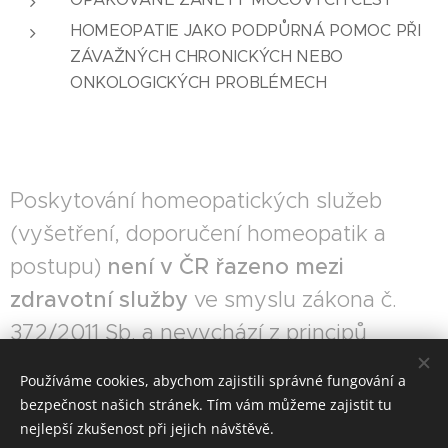
HOMEOPATIE JAKO PODPŮRNÁ POMOC PŘI
ZÁVAŽNÝCH CHRONICKÝCH NEBO
ONKOLOGICKÝCH PROBLÉMECH
Poskytování homeopatických služeb
(vyšetření, doporučení homeopatik a
postupu)
není v ČR řazeno mezi
zdravotní služby
ve smyslu zákona č.
372/2011 Sb. a nevychází z principů
Evidence-based medicine.
Používáme cookies, abychom zajistili správné fungování a
bezpečnost našich stránek. Tím vám můžeme zajistit tu
nejlepší zkušenost při jejich návštěvě.